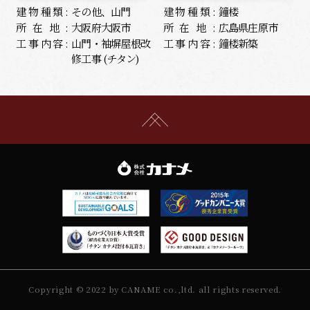
建物種類:
その他、山門
建物種類:
鐘楼
所在地:
大阪府大阪市
所在地:
広島県庄原市
工事内容:
山門・袖塀屋根改
工事内容:
鐘楼新築
修工事 (チタン)
Copyright © 2022 by CANAME co.,ltd. all rights reserved.