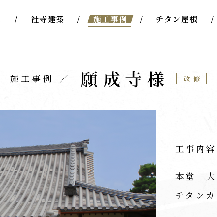
ム
社寺建築
施工事例
チタン屋根
願成寺様
施工事例
改修
工事内容
本堂 大
チタンカ