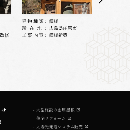
建物種類:
鐘楼
建物種類:
所在地:
広島県庄原市
所在地:
根改修
工事内容:
鐘楼新築
工事内容:
らせ
大型施設の金属屋根
住宅リフォーム
識
太陽光発電システム販売