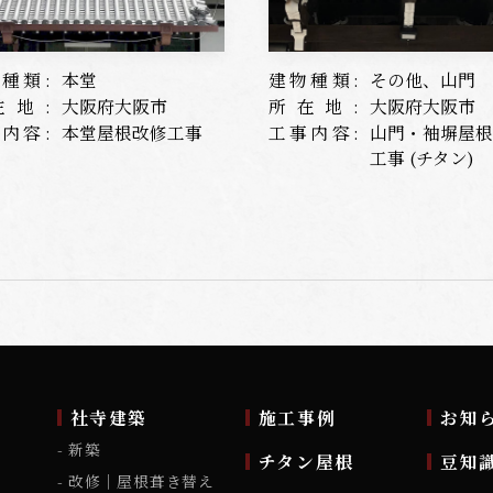
種類:
本堂
建物種類:
その他、山門
在地:
大阪府大阪市
所在地:
大阪府大阪市
内容:
本堂屋根改修工事
工事内容:
山門・袖塀屋
工事 (チタン)
ム
社寺建築
施工事例
お知
新築
チタン屋根
豆知
改修｜屋根葺き替え