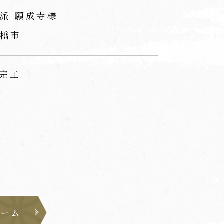
派 願成寺様
橋市
 完工
ォーム