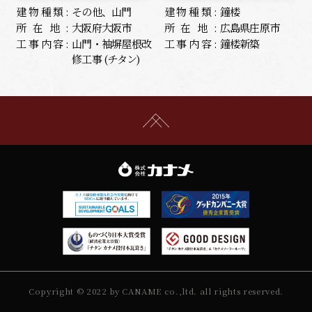
建物種類:
その他、山門
建物種類:
鐘楼
所在地:
大阪府大阪市
所在地:
広島県庄原市
工事内容:
山門・袖塀屋根改
工事内容:
鐘楼新築
修工事 (チタン)
Copyright © 2022 by CANAME co.,ltd. all rights reserved.