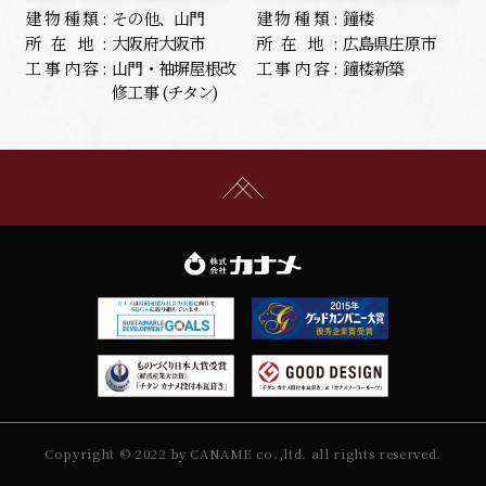
建物種類:
その他、山門
建物種類:
鐘楼
所在地:
大阪府大阪市
所在地:
広島県庄原市
工事内容:
山門・袖塀屋根改
工事内容:
鐘楼新築
修工事 (チタン)
Copyright © 2022 by CANAME co.,ltd. all rights reserved.