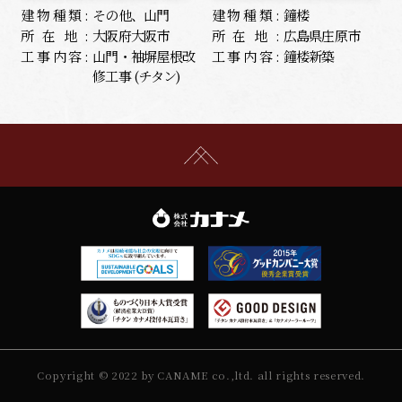
建物種類:
その他、山門
建物種類:
鐘楼
所在地:
大阪府大阪市
所在地:
広島県庄原市
工事内容:
山門・袖塀屋根改
工事内容:
鐘楼新築
修工事 (チタン)
Copyright © 2022 by CANAME co.,ltd. all rights reserved.