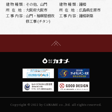
建物種類:
その他、山門
建物種類:
鐘楼
所在地:
大阪府大阪市
所在地:
広島県庄原市
工事内容:
山門・袖塀屋根改
工事内容:
鐘楼新築
修工事 (チタン)
Copyright © 2022 by CANAME co.,ltd. all rights reserved.