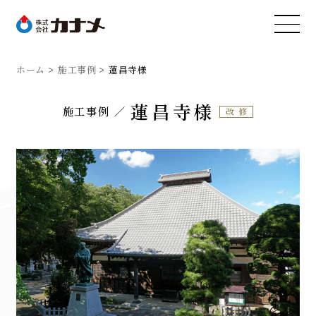
ホーム
施工事例
蓮昌寺様
蓮昌寺様
施工事例
改修