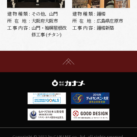
建物種類:
その他、山門
建物種類:
鐘楼
所在地:
大阪府大阪市
所在地:
広島県庄原市
工事内容:
山門・袖塀屋根改
工事内容:
鐘楼新築
修工事 (チタン)
Copyright © 2022 by CANAME co.,ltd. all rights reserved.