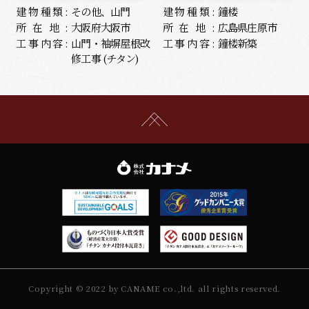
建物種類:
その他、山門
建物種類:
鐘楼
所在地:
大阪府大阪市
所在地:
広島県庄原市
工事内容:
山門・袖塀屋根改
工事内容:
鐘楼新築
修工事 (チタン)
Copyright © 2022 by CANAME co.,ltd. all rights reserved.