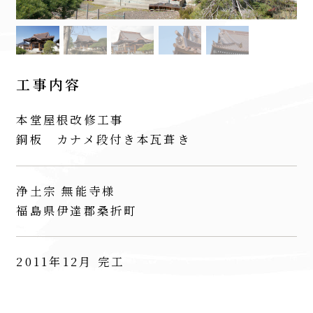
工事内容
本堂屋根改修工事
銅板 カナメ段付き本瓦葺き
浄土宗 無能寺様
福島県伊達郡桑折町
2011年12月 完工