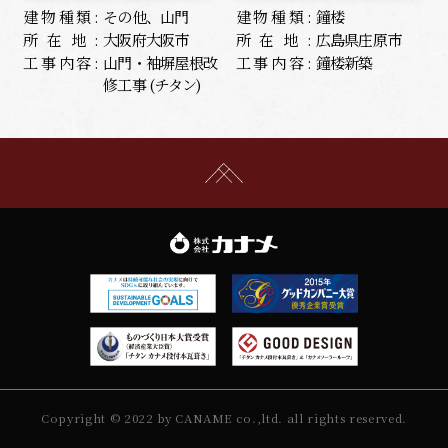
建物種類:
その他、山門
建物種類:
鐘楼
所在地:
大阪府大阪市
所在地:
広島県庄原市
工事内容:
山門・袖塀屋根改
工事内容:
鐘楼新築
修工事 (チタン)
Copyright © 2022 by CANAME co.,ltd. all rights reserved.