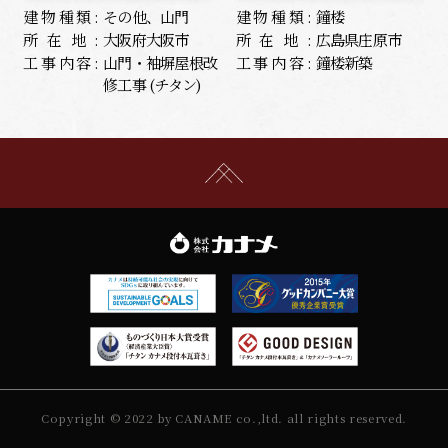
建物種類:
その他、山門
建物種類:
鐘楼
所在地:
大阪府大阪市
所在地:
広島県庄原市
工事内容:
山門・袖塀屋根改
工事内容:
鐘楼新築
修工事 (チタン)
Copyright © 2022 by CANAME co.,ltd. all rights reserved.