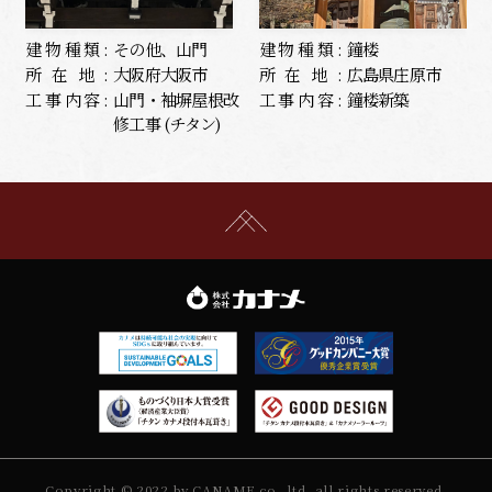
建物種類:
その他、山門
建物種類:
鐘楼
所在地:
大阪府大阪市
所在地:
広島県庄原市
工事内容:
山門・袖塀屋根改
工事内容:
鐘楼新築
修工事 (チタン)
Copyright © 2022 by CANAME co.,ltd. all rights reserved.