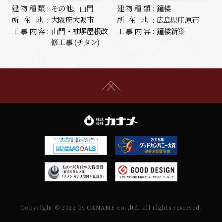
建物種類:
その他、山門
建物種類:
鐘楼
所在地:
大阪府大阪市
所在地:
広島県庄原市
工事内容:
山門・袖塀屋根改
工事内容:
鐘楼新築
修工事 (チタン)
Copyright © 2022 by CANAME co.,ltd. all rights reserved.