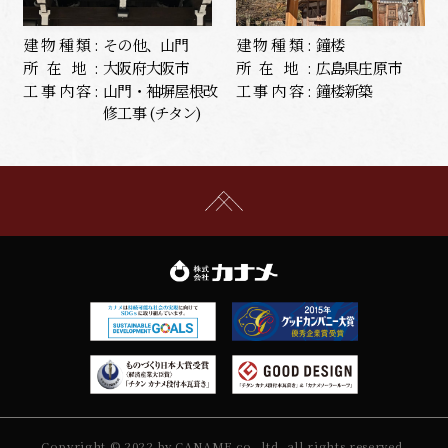
建物種類:
その他、山門
建物種類:
鐘楼
所在地:
大阪府大阪市
所在地:
広島県庄原市
工事内容:
山門・袖塀屋根改
工事内容:
鐘楼新築
修工事 (チタン)
Copyright © 2022 by CANAME co.,ltd. all rights reserved.