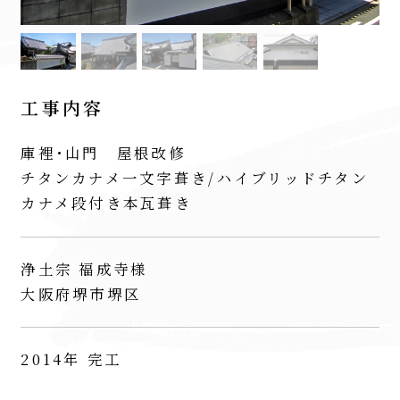
工事内容
庫裡･山門 屋根改修
チタンカナメ一文字葺き/ハイブリッドチタン
カナメ段付き本瓦葺き
浄土宗 福成寺様
大阪府堺市堺区
2014年 完工