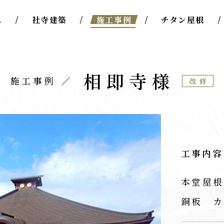
ム
社寺建築
施工事例
チタン屋根
相即寺様
施工事例
改修
工事内容
本堂屋根
銅板 カ