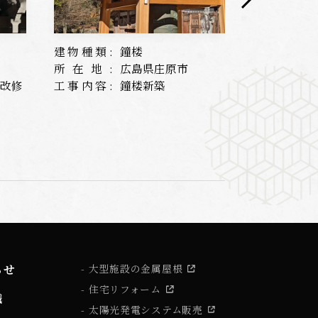
建物種類:
鐘楼
建物種類:
所在地:
広島県庄原市
所在地:
根改修
工事内容:
鐘楼新築
工事内容:
らせ
大型施設の金属屋根
住宅リフォーム
識
太陽光発電システム販売