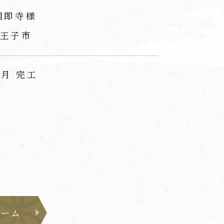
相即寺様
王子市
7月 完工
ォーム