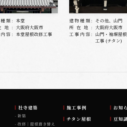
種類:
本堂
建物種類:
その他、山門
在地:
大阪府大阪市
所在地:
大阪府大阪市
内容:
本堂屋根改修工事
工事内容:
山門・袖塀屋
工事 (チタン)
ム
社寺建築
施工事例
お知
新築
チタン屋根
豆知
改修｜屋根葺き替え