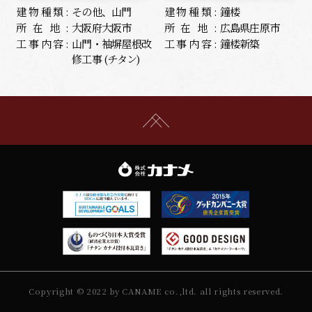
建物種類:
その他、山門
建物種類:
鐘楼
所在地:
大阪府大阪市
所在地:
広島県庄原市
工事内容:
山門・袖塀屋根改
工事内容:
鐘楼新築
修工事 (チタン)
Copyright © 2022 by CANAME co.,ltd. all rights reserved.