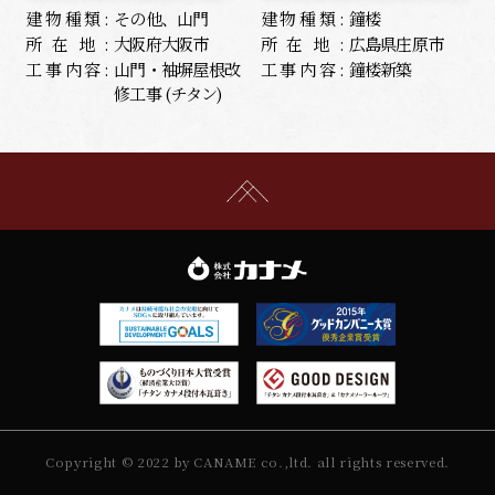
建物種類:
その他、山門
建物種類:
鐘楼
所在地:
大阪府大阪市
所在地:
広島県庄原市
工事内容:
山門・袖塀屋根改
工事内容:
鐘楼新築
修工事 (チタン)
Copyright © 2022 by CANAME co.,ltd. all rights reserved.