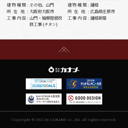
建物種類:
その他、山門
建物種類:
鐘楼
所在地:
大阪府大阪市
所在地:
広島県庄原市
工事内容:
山門・袖塀屋根改
工事内容:
鐘楼新築
修工事 (チタン)
Copyright © 2022 by CANAME co.,ltd. all rights reserved.