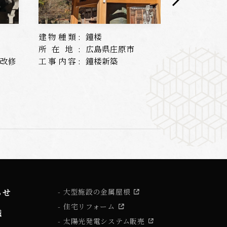
建物種類:
鐘楼
建物種類:
所在地:
広島県庄原市
所在地:
根改修
工事内容:
鐘楼新築
工事内容:
らせ
大型施設の金属屋根
住宅リフォーム
識
太陽光発電システム販売