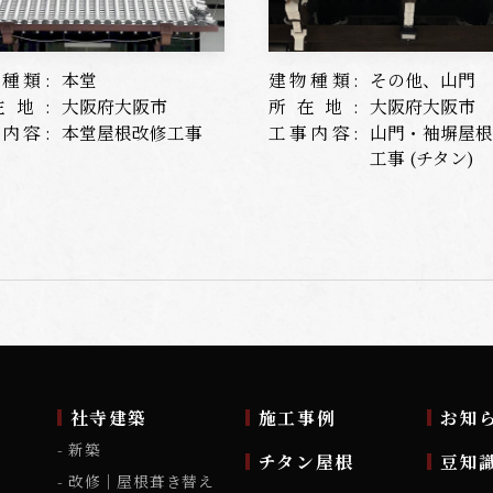
種類:
本堂
建物種類:
その他、山門
在地:
大阪府大阪市
所在地:
大阪府大阪市
内容:
本堂屋根改修工事
工事内容:
山門・袖塀屋
工事 (チタン)
ム
社寺建築
施工事例
お知
新築
チタン屋根
豆知
改修｜屋根葺き替え