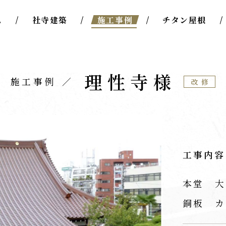
ム
社寺建築
施工事例
チタン屋根
理性寺様
施工事例
改修
工事内容
本堂 大
銅板 カ