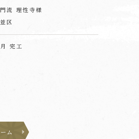
門流 理性寺様
並区
1月 完工
ォーム