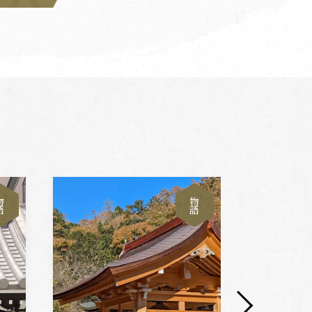
物
物
語
語