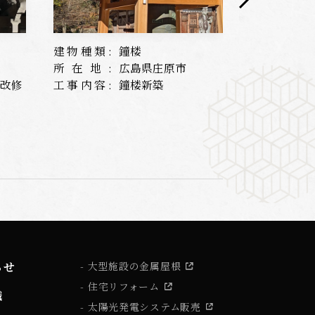
建物種類:
鐘楼
建物種類:
所在地:
広島県庄原市
所在地:
根改修
工事内容:
鐘楼新築
工事内容:
らせ
大型施設の金属屋根
住宅リフォーム
識
太陽光発電システム販売