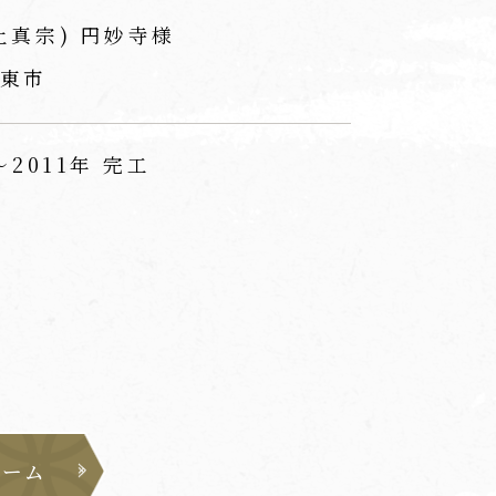
土真宗) 円妙寺様
東市
～2011年 完工
ォーム