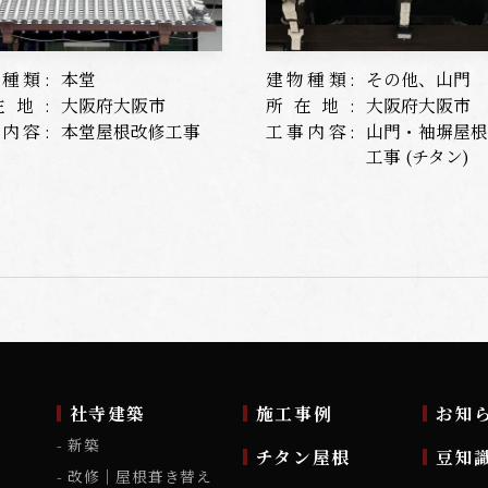
種類:
本堂
建物種類:
その他、山門
在地:
大阪府大阪市
所在地:
大阪府大阪市
内容:
本堂屋根改修工事
工事内容:
山門・袖塀屋
工事 (チタン)
ム
社寺建築
施工事例
お知
新築
チタン屋根
豆知
改修｜屋根葺き替え