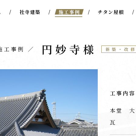
ム
社寺建築
施工事例
チタン屋根
円妙寺様
施工事例
新築・改
工事内容
本堂 大
瓦