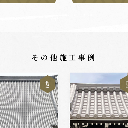
その他施工事例
物
語