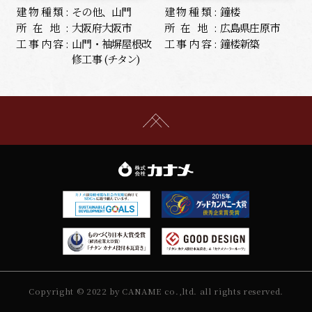
建物種類:
その他、山門
建物種類:
鐘楼
所在地:
大阪府大阪市
所在地:
広島県庄原市
工事内容:
山門・袖塀屋根改
工事内容:
鐘楼新築
修工事 (チタン)
Copyright © 2022 by CANAME co.,ltd. all rights reserved.