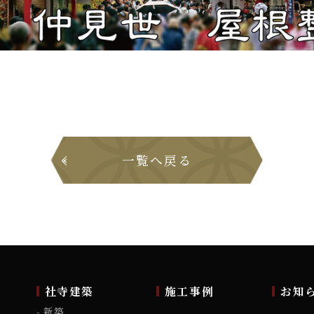
一覧へ戻る
ム
社寺建築
施工事例
お知
新築