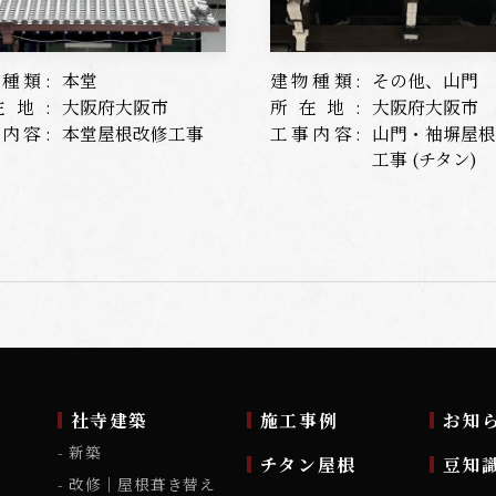
種類:
本堂
建物種類:
その他、山門
在地:
大阪府大阪市
所在地:
大阪府大阪市
内容:
本堂屋根改修工事
工事内容:
山門・袖塀屋
工事 (チタン)
ム
社寺建築
施工事例
お知
新築
チタン屋根
豆知
改修｜屋根葺き替え