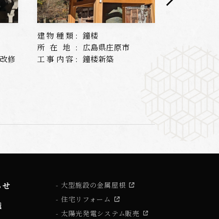
建物種類:
鐘楼
建物種類:
所在地:
広島県庄原市
所在地:
根改修
工事内容:
鐘楼新築
工事内容:
らせ
大型施設の金属屋根
住宅リフォーム
識
太陽光発電システム販売