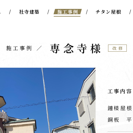
ム
社寺建築
施工事例
チタン屋根
専念寺様
施工事例
改修
工事内容
鐘楼屋根
銅板 平