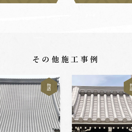
その他施工事例
物
語