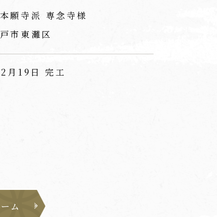
本願寺派 専念寺様
戸市東灘区
12月19日 完工
ォーム