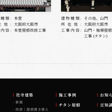
種類:
本堂
建物種類:
その他、山門
在地:
大阪府大阪市
所在地:
大阪府大阪市
内容:
本堂屋根改修工事
工事内容:
山門・袖塀屋
工事 (チタン)
ム
社寺建築
施工事例
お知
新築
チタン屋根
豆知
改修｜屋根葺き替え