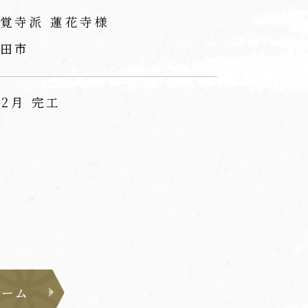
覚寺派 蓮花寺様
田市
12月 完工
ォーム