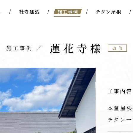
ム
社寺建築
施工事例
チタン屋根
蓮花寺様
施工事例
改修
工事内容
本堂屋根
チタン一