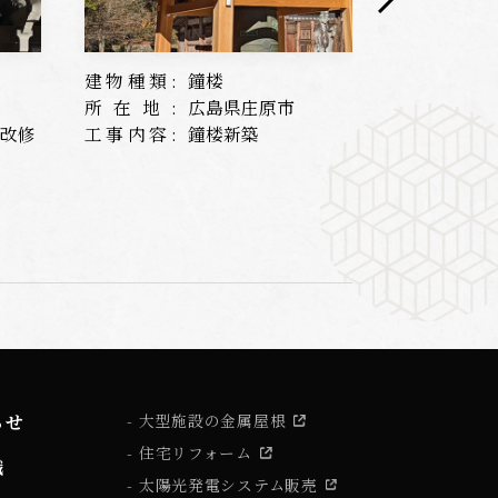
建物種類:
鐘楼
建物種類:
所在地:
広島県庄原市
所在地:
根改修
工事内容:
鐘楼新築
工事内容:
らせ
大型施設の金属屋根
住宅リフォーム
識
太陽光発電システム販売