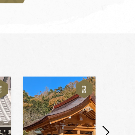
物
物
語
語