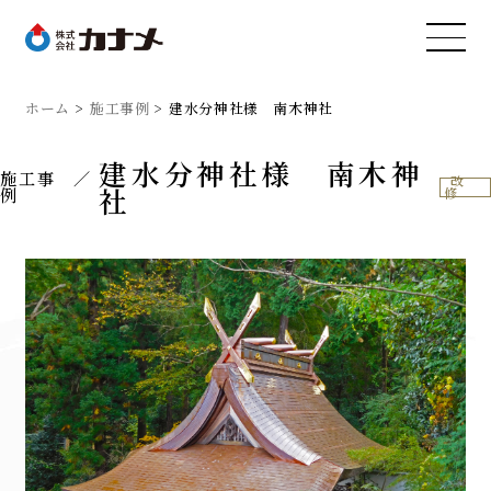
ホーム
施工事例
建水分神社様 南木神社
建水分神社様 南木神
施工事
改
社
例
修