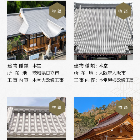
物 語
物 語
建物種類:
本堂
建物種類:
本堂
所在地:
茨城県日立市
所在地:
大阪府大阪市
工事内容:
本堂大改修工事
工事内容:
本堂屋根改修工事
物 語
物 語